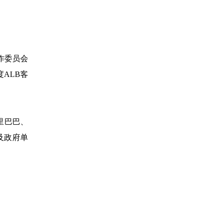
作委员会
度ALB客
里巴巴、
及政府单