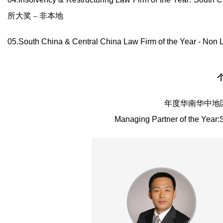
所大奖 – 非本地
05.South China & Central China Law Firm of the Year - Non 
年度华南华中地区
Managing Partner of the Year: