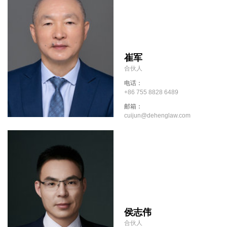
崔军
合伙人
电话：
+86 755 8828 6489
邮箱：
cuijun@dehenglaw.com
侯志伟
合伙人