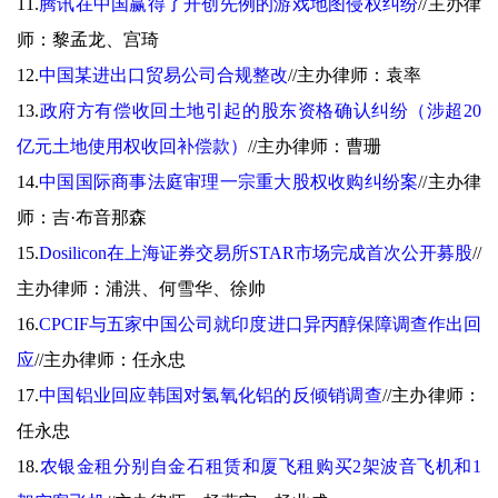
11.
腾讯在中国赢得了开创先例的游戏地图侵权纠纷
//
主办律
师：黎孟龙、宫琦
12.
中国某进出口贸易公司合规整改
//
主办律师：袁率
13.
政府方有偿收回土地引起的股东资格确认纠纷（涉超20
亿元土地使用权收回补偿款）
//
主办律师：曹珊
14.
中国国际商事法庭审理一宗重大股权收购纠纷案
//
主办律
师：吉·布音那森
15.
Dosilicon在上海证券交易所STAR市场完成首次公开募股
//
主办律师：浦洪、何雪华、徐帅
16.
CPCIF与五家中国公司就印度进口异丙醇保障调查作出回
应
//
主办律师：任永忠
17.
中国铝业回应韩国对氢氧化铝的反倾销调查
//
主办律师：
任永忠
18.
农银金租分别自金石租赁和厦飞租购买2架波音飞机和1