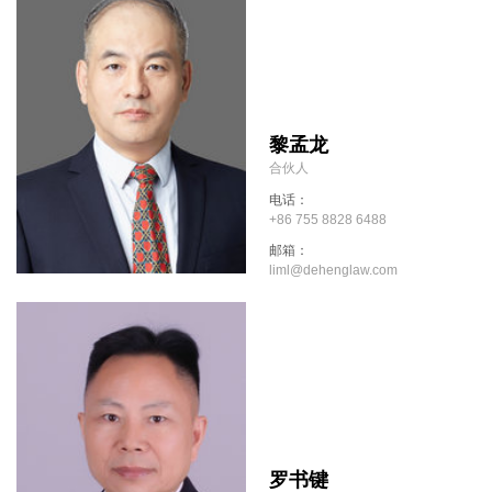
黎孟龙
合伙人
电话：
+86 755 8828 6488
邮箱：
liml@dehenglaw.com
罗书键