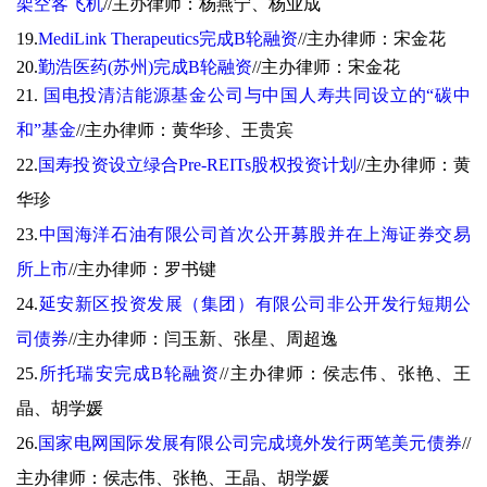
架空客飞机
//
主办律师：杨燕宁、杨业成
19.
MediLink Therapeutics完成B轮融资
//
主办律师：宋金花
20.
勤浩医药(苏州)完成B轮融资
//
主办律师：宋金花
21.
国电投清洁能源基金公司与中国人寿共同设立的“碳中
和”基金
//
主办律师：黄华珍、王贵宾
22.
国寿投资设立绿合Pre-REITs股权投资计划
//
主办律师：黄
华珍
23.
中国海洋石油有限公司首次公开募股并在上海证券交易
所上市
//
主办律师：罗书键
24.
延安新区投资发展（集团）有限公司非公开发行短期公
司债券
//
主办律师：闫玉新、张星、周超逸
25.
所托瑞安完成B轮融资
//
主办律师：侯志伟、张艳、王
晶、胡学媛
26.
国家电网国际发展有限公司完成境外发行两笔美元债券
//
主办律师：侯志伟、张艳、王晶、胡学媛