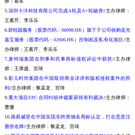
师：崔军
5.
深圳十沣科技有限公司完成A轮及A+轮融资
//
主办律师：
王素芹、李乐乐
6.
碧桂园服务（股票代码：06098.HK）旗下子公司收购蓝光
嘉宝服务（股票代码：02606.HK）控制权及私有化项目
//
主
办律师：王素芹、李乐乐
7.
麦特瑞集团在刑事和民事商标侵权诉讼中获胜
//
主办律
师：王厚盛、宫琦
8.
影儿时尚集团在中国取得商业诽谤和版权侵权案件的胜
利
//
主办律师：黎孟龙、宫琦
9.
重大项目EPC 合同纠纷仲裁案获得有利裁决
//
主办律师：
曹珊
10.
路易威登在中国实现非跨类驰名商标认定，打击恶意注
册傍名牌
//
主办律师：黎孟龙、宫琦