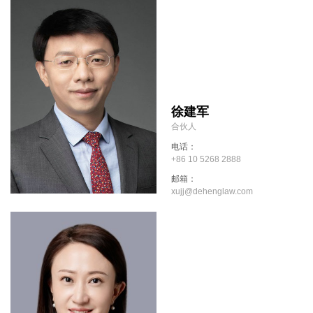
徐建军
合伙人
电话：
+86 10 5268 2888
邮箱：
xujj@dehenglaw.com