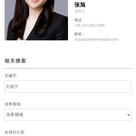
张旭
合伙人
电话：
+86 10 5268 2888
邮箱：
zhangxu@dehenglaw.com
相关搜索
关键字:
业务领域:
全球办公室: