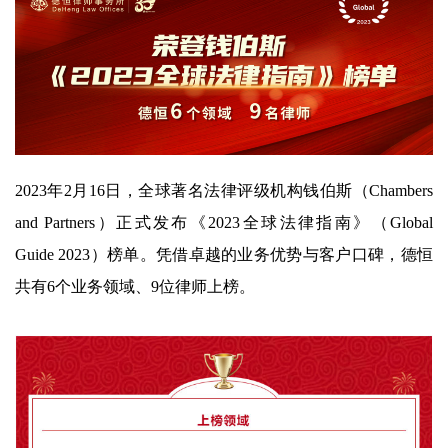
2023年2月16日，全球著名法律评级机构钱伯斯（Chambers
and Partners）正式发布《2023全球法律指南》（Global
Guide 2023）榜单。凭借卓越的业务优势与客户口碑，德恒
共有6个业务领域、9位律师上榜。