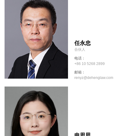
任永忠
合伙人
电话：
+86 10 5268 2899
邮箱：
renyz@dehenglaw.com
申思思