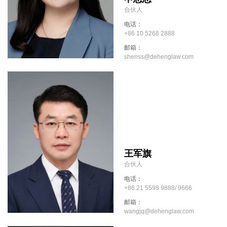
合伙人
电话：
+86 10 5268 2888
邮箱：
shenss@dehenglaw.com
王军旗
合伙人
电话：
+86 21 5598 9888/ 9666
邮箱：
wangjq@dehenglaw.com