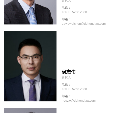
合伙人
电话：
+86 10 5268 2888
邮箱：
davidweichen@dehenglaw.com
侯志伟
合伙人
电话：
+86 10 5268 2888
邮箱：
houzw@dehenglaw.com