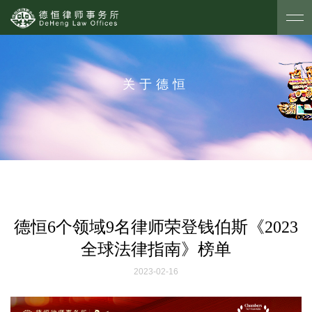
关于德恒
德恒6个领域9名律师荣登钱伯斯《2023
全球法律指南》榜单
2023-02-16