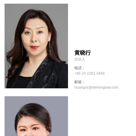
黄晓行
合伙人
电话：
+86 24 2281 3466
邮箱：
huangxx@dehenglaw.com