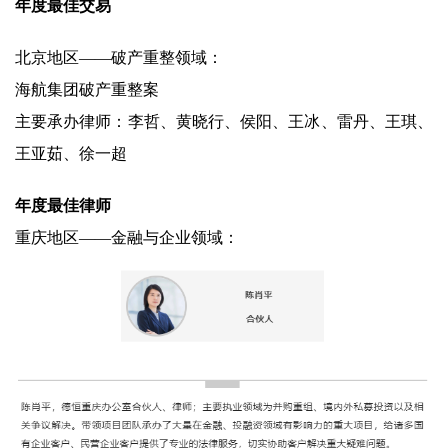
年度最佳交易
北京地区——破产重整领域：
海航集团破产重整案
主要承办律师：李哲、黄晓行、侯阳、王冰、雷丹、王琪、
王亚茹、徐一超
年度最佳律师
重庆地区——金融与企业领域：