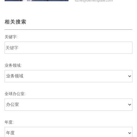
lizhe@dehenglaw.com
相关搜索
关键字:
业务领域:
全球办公室:
年度: